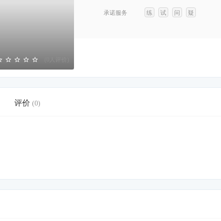
承诺服务
练
试
问
疑
(0人评价)
评价
(0)