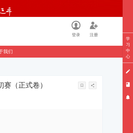
登录
注册
学
习
中
于我们
心
初赛（正式卷）