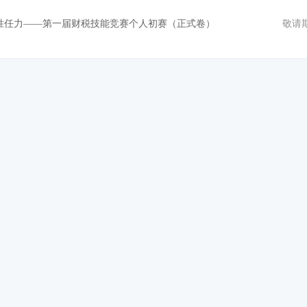
位胜任力——第一届财税技能竞赛个人初赛（正式卷）
敬请