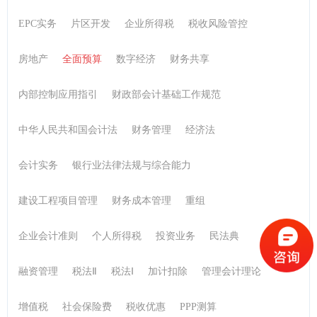
政策解读
法律法规
中级会计
EPC实务
片区开发
企业所得税
税收风险管控
银行业专业人员职业资格考试
一级建造师
房地产
全面预算
数字经济
财务共享
注册会计师
会计职业道德
税务师
初级会计实务
内部控制应用指引
财政部会计基础工作规范
中华人民共和国会计法
财务管理
经济法
会计实务
银行业法律法规与综合能力
建设工程项目管理
财务成本管理
重组
企业会计准则
个人所得税
投资业务
民法典
融资管理
税法Ⅱ
税法Ⅰ
加计扣除
管理会计理论
增值税
社会保险费
税收优惠
PPP测算