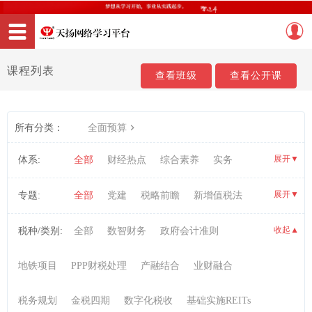
课程列表
查看班级
查看公开课
所有分类：
全面预算
展开
▼
体系:
全部
财经热点
综合素养
实务
职业资格考试
展开
▼
专题:
全部
党建
税略前瞻
新增值税法
AI数智税务实战
信息技术
研发项目管理
收起
税种/类别:
全部
数智财务
政府会计准则
▼
财务会计
PPP实务
投融资
税收实务
地铁项目
PPP财税处理
产融结合
业财融合
内部控制与风险管理
管理会计
会计信息化
税务规划
金税四期
数字化税收
基础实施REITs