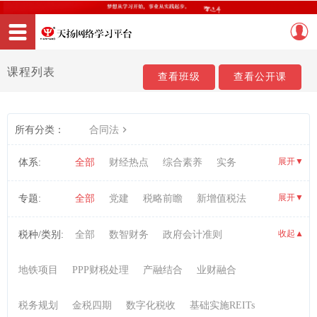
课程列表
查看班级
查看公开课
所有分类：
合同法
展开
▼
体系:
全部
财经热点
综合素养
实务
职业资格考试
展开
▼
专题:
全部
党建
税略前瞻
新增值税法
AI数智税务实战
信息技术
研发项目管理
收起
税种/类别:
全部
数智财务
政府会计准则
▼
财务会计
PPP实务
投融资
税收实务
地铁项目
PPP财税处理
产融结合
业财融合
内部控制与风险管理
管理会计
会计信息化
税务规划
金税四期
数字化税收
基础实施REITs