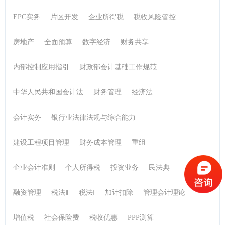
政策解读
法律法规
中级会计
EPC实务
片区开发
企业所得税
税收风险管控
银行业专业人员职业资格考试
一级建造师
房地产
全面预算
数字经济
财务共享
注册会计师
会计职业道德
税务师
初级会计实务
内部控制应用指引
财政部会计基础工作规范
中华人民共和国会计法
财务管理
经济法
会计实务
银行业法律法规与综合能力
建设工程项目管理
财务成本管理
重组
企业会计准则
个人所得税
投资业务
民法典
融资管理
税法Ⅱ
税法Ⅰ
加计扣除
管理会计理论
增值税
社会保险费
税收优惠
PPP测算