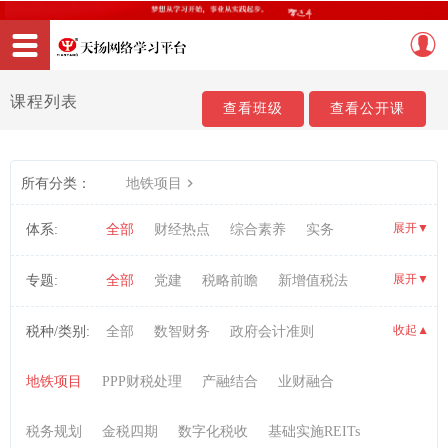
课程列表
查看班级
查看公开课
所有分类：
地铁项目
展开
▼
体系:
全部
财经热点
综合素养
实务
职业资格考试
展开
▼
专题:
全部
党建
税略前瞻
新增值税法
AI数智税务实战
信息技术
研发项目管理
收起
税种/类别:
全部
数智财务
政府会计准则
▼
财务会计
PPP实务
投融资
税收实务
地铁项目
PPP财税处理
产融结合
业财融合
内部控制与风险管理
管理会计
会计信息化
税务规划
金税四期
数字化税收
基础实施REITs