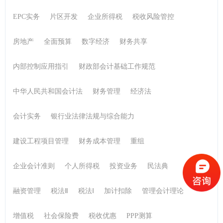
政策解读
法律法规
中级会计
EPC实务
片区开发
企业所得税
税收风险管控
银行业专业人员职业资格考试
一级建造师
房地产
全面预算
数字经济
财务共享
注册会计师
会计职业道德
税务师
初级会计实务
内部控制应用指引
财政部会计基础工作规范
中华人民共和国会计法
财务管理
经济法
会计实务
银行业法律法规与综合能力
建设工程项目管理
财务成本管理
重组
企业会计准则
个人所得税
投资业务
民法典
融资管理
税法Ⅱ
税法Ⅰ
加计扣除
管理会计理论
增值税
社会保险费
税收优惠
PPP测算