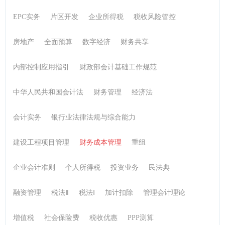
政策解读
法律法规
中级会计
EPC实务
片区开发
企业所得税
税收风险管控
银行业专业人员职业资格考试
一级建造师
房地产
全面预算
数字经济
财务共享
注册会计师
会计职业道德
税务师
初级会计实务
内部控制应用指引
财政部会计基础工作规范
中华人民共和国会计法
财务管理
经济法
会计实务
银行业法律法规与综合能力
建设工程项目管理
财务成本管理
重组
企业会计准则
个人所得税
投资业务
民法典
融资管理
税法Ⅱ
税法Ⅰ
加计扣除
管理会计理论
增值税
社会保险费
税收优惠
PPP测算