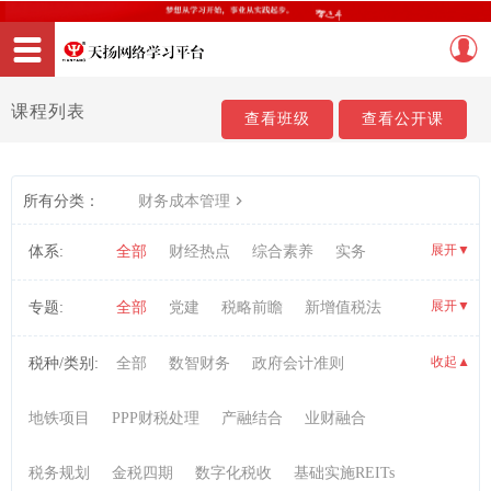
课程列表
查看班级
查看公开课
所有分类：
财务成本管理
展开
▼
体系:
全部
财经热点
综合素养
实务
职业资格考试
展开
▼
专题:
全部
党建
税略前瞻
新增值税法
AI数智税务实战
信息技术
研发项目管理
收起
税种/类别:
全部
数智财务
政府会计准则
▼
财务会计
PPP实务
投融资
税收实务
地铁项目
PPP财税处理
产融结合
业财融合
内部控制与风险管理
管理会计
会计信息化
税务规划
金税四期
数字化税收
基础实施REITs